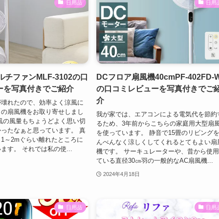
日用品
日用
ルチファンMLF-3102の口
DCフロア扇風機40cmPF-402FD-
ーを写真付きでご紹介
の口コミレビューを写真付きでご
介
が壊れたので、効率よく涼風に
らの扇風機をお取り寄せしまし
我が家では、エアコンによる電気代を節約
風の風量もちょうどよく思い切
るため、3年前からこちらの家庭用大型扇
ったなぁと思っています。 真
を使っています。 静音で15畳のリビング
1～2mぐらい離れたところに
んべんなく涼しくしてくれるとてもよい扇
ます。 それでは私の使...
機です。 サーキュレーターや、昔から使
ている直径30㎝羽の一般的なAC扇風機...
2024年4月18日
日用品
日用