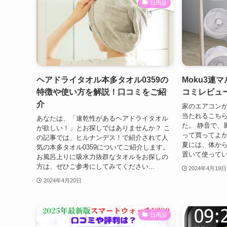
日用品
ヘアドライタオル本多タオル0359の
Moku3連マ
特徴や使い方を解説！口コミをご紹
コミレビュ
介
家のエアコン
当たれるこち
あなたは、「速乾性があるヘアドライタオル
た。 静音で、
が欲しい！」とお探しではありませんか？ こ
って買ってよか
の記事では、ヒルナンデス！で紹介されて人
夏には、体から
気の本多タオル0359についてご紹介します。
置いて使ってい
お風呂上りに吸水力抜群なタオルをお探しの
方は、ぜひご参考にしてみてください...
2024年4月19日
2024年4月20日
日用品