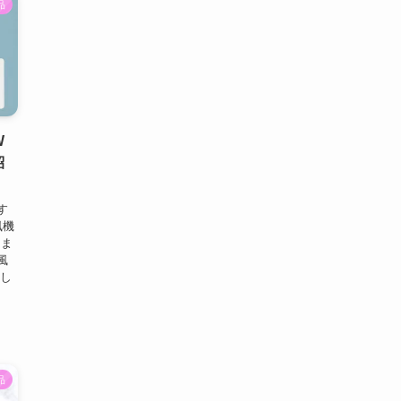
品
W
紹
す
風機
をま
風
用し
品