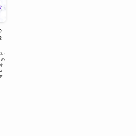
の
法
違い
ンの
片
ス
ア