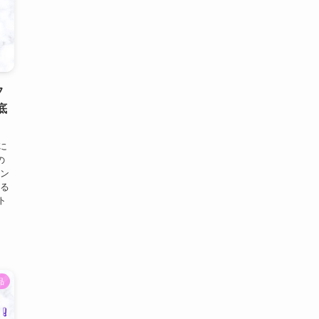
フ
底
に
の
ィン
ある
ト
品