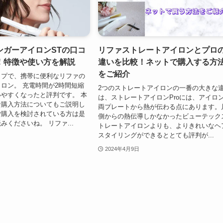
ンガーアイロンSTの口コ
リファストレートアイロンとプロ
！特徴や使い方を解説
違いを比較！ネットで購入する方
をご紹介
イプで、携帯に便利なリファの
ロン。 充電時間が2時間短縮
2つのストレートアイロンの一番の大きな
やすくなったと評判です。 本
は、ストレートアイロンProには、アイロ
な購入方法についてもご説明し
両プレートから熱が伝わる点にあります。
ご購入を検討されている方は是
側からの熱伝導しかなかったビューテック
みくださいね。 リファ...
トレートアイロンよりも、よりきれいなヘ
スタイリングができるととても評判が...
2024年4月9日