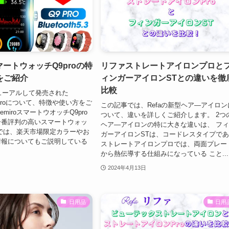
スマートウォッチQ9proの特
リファストレートアイロンプロと
をご紹介
ィンガーアイロンSTとの違いを徹
比較
ニューアルして発売された
9proについて、特徴や使い方をご
この記事では、Refaの新型ヘア―アイロン
emiroスマートウオッチQ9pro
ついて、違いを詳しくご紹介します。 2つ
一番評判の高いスマートウォッ
ヘア―アイロンの特に大きな違いは、 フ
では、楽天市場限定カラーやお
ガーアイロンSTは、コードレスタイプで
情報についてもご説明している
ストレートアイロンプロでは、両面プレー
から熱伝導する仕組みになっている こと...
2024年4月13日
日用品
日用