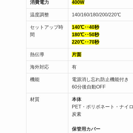
消費電力
400W
温度調整
140/160/180/200/220℃
セットアップ時
140℃‥40秒
間
180℃‥50秒
220℃‥70秒
熱伝導
片面
海外対応
有
機能
電源消し忘れ防止機能付き
60分後自動OFF
材質
本体
PET・ポリボネート・ナイ
炭素
保管用カバー