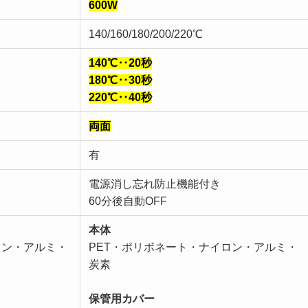
600W
140/160/180/200/220℃
140℃‥20秒
180℃‥30秒
220℃‥40秒
両面
有
電源消し忘れ防止機能付き
60分後自動OFF
本体
ロン・アルミ・
PET・ポリボネート・ナイロン・アルミ・
炭素
保管用カバー