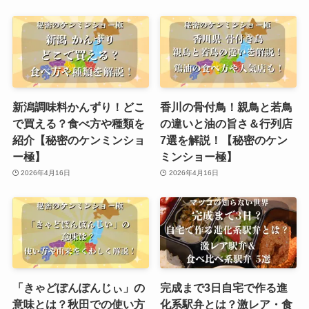
新潟調味料かんずり！どこ
香川の骨付鳥！親鳥と若鳥
で買える？食べ方や種類を
の違いと油の旨さ＆行列店
紹介【秘密のケンミンショ
7選を解説！【秘密のケン
ー極】
ミンショー極】
2026年4月16日
2026年4月16日
「きゃどぽんぽんじぃ」の
完成まで3日自宅で作る進
意味とは？秋田での使い方
化系駅弁とは？激レア・食