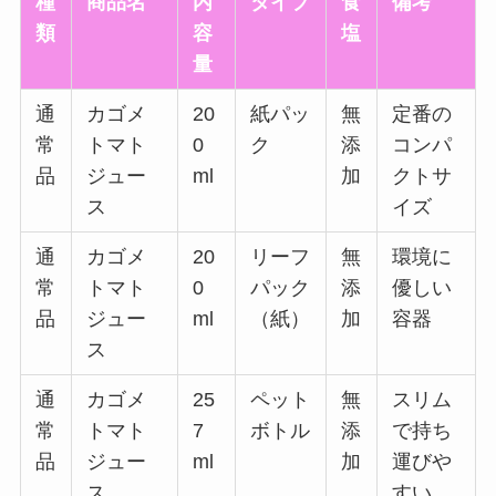
種
商品名
内
タイプ
食
備考
類
容
塩
量
通
カゴメ
20
紙パッ
無
定番の
常
トマト
0
ク
添
コンパ
品
ジュー
ml
加
クトサ
ス
イズ
通
カゴメ
20
リーフ
無
環境に
常
トマト
0
パック
添
優しい
品
ジュー
ml
（紙）
加
容器
ス
通
カゴメ
25
ペット
無
スリム
常
トマト
7
ボトル
添
で持ち
品
ジュー
ml
加
運びや
ス
すい