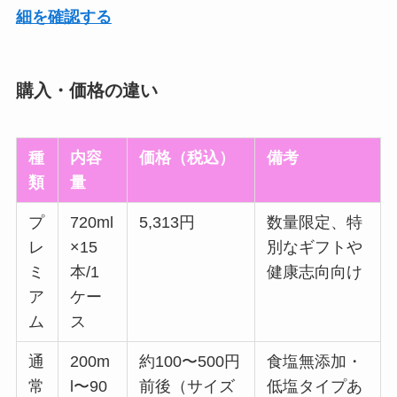
細を確認する
購入・価格の違い
種
内容
価格（税込）
備考
類
量
プ
720ml
5,313円
数量限定、特
レ
×15
別なギフトや
ミ
本/1
健康志向向け
ア
ケー
ム
ス
通
200m
約100〜500円
食塩無添加・
常
l〜90
前後（サイズ
低塩タイプあ