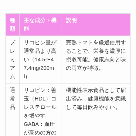
種
主な成分・機
説明
類
能
プ
リコピン量が
完熟トマトを厳選使用す
レ
通常品より高
ることで、栄養を濃厚に
ミ
い（14.5〜4
摂取可能。健康志向と味
ア
7.4mg/200m
の両立が特徴。
ム
l）
通
リコピン：善
機能性表示食品として届
常
玉（HDL）コ
出済み。健康機能を意識
品
レステロール
して毎日飲みやすい。
を増やす
GABA：血圧
が高めの方の