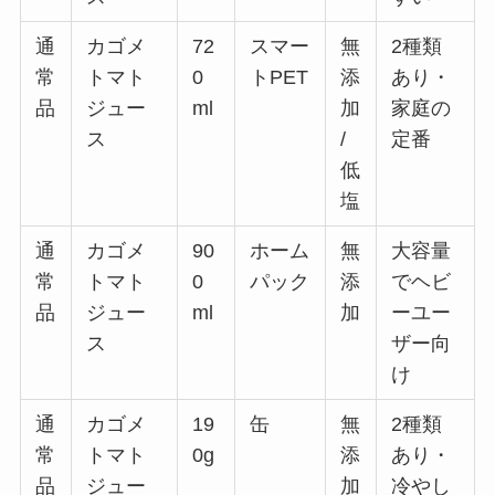
通
カゴメ
72
スマー
無
2種類
常
トマト
0
トPET
添
あり・
品
ジュー
ml
加
家庭の
ス
/
定番
低
塩
通
カゴメ
90
ホーム
無
大容量
常
トマト
0
パック
添
でヘビ
品
ジュー
ml
加
ーユー
ス
ザー向
け
通
カゴメ
19
缶
無
2種類
常
トマト
0g
添
あり・
品
ジュー
加
冷やし