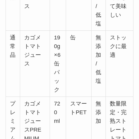
ス
/
て美味
低
しい
塩
通
カゴメ
19
缶
無
ストッ
常
トマト
0g
添
クに最
品
ジュー
×6
加
適
ス
缶
/
パ
低
ッ
塩
ク
プ
カゴメ
72
スマー
無
数量限
レ
トマト
0
トPET
添
定・完
ミ
ジュー
ml
加
熟スト
ア
スPRE
レート
ム
MIUM
トマト