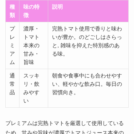
種
味の特
説明
類
徴
プ
濃厚・
完熟トマト使用で香りと味わ
レ
トマト
いが豊か。のどごしはさらっ
ミ
本来の
と, 雑味を抑えた特別感のあ
ア
甘み・
る味。
ム
旨味
通
スッキ
朝食や食事中にも合わせやす
常
リ・飲
い、軽やかな飲み口。毎日の
品
みやす
習慣向き。
い
プレミアムは完熟トマトを厳選して使用している
ため、甘みや旨味が濃厚でトマトジュース本来の