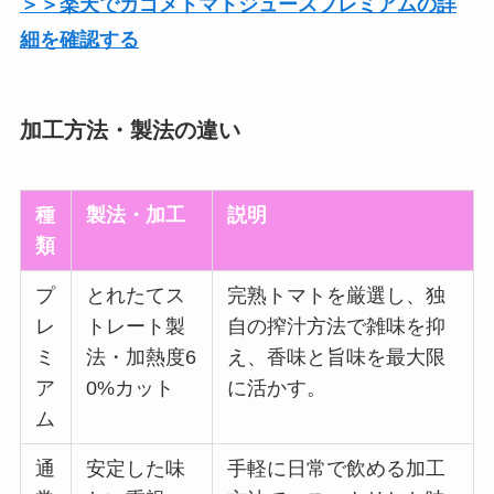
＞＞楽天でカゴメトマトジュースプレミアムの詳
細を確認する
加工方法・製法の違い
種
製法・加工
説明
類
プ
とれたてス
完熟トマトを厳選し、独
レ
トレート製
自の搾汁方法で雑味を抑
ミ
法・加熱度6
え、香味と旨味を最大限
ア
0%カット
に活かす。
ム
通
安定した味
手軽に日常で飲める加工