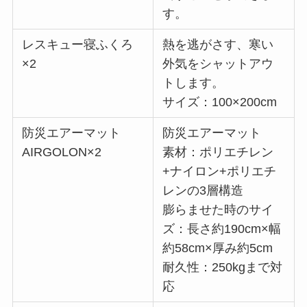
す。
レスキュー寝ふくろ
熱を逃がさす、寒い
×2
外気をシャットアウ
トします。
サイズ：100×200cm
防災エアーマット
防災エアーマット
AIRGOLON×2
素材：ポリエチレン
+ナイロン+ポリエチ
レンの3層構造
膨らませた時のサイ
ズ：長さ約190cm×幅
約58cm×厚み約5cm
耐久性：250kgまで対
応