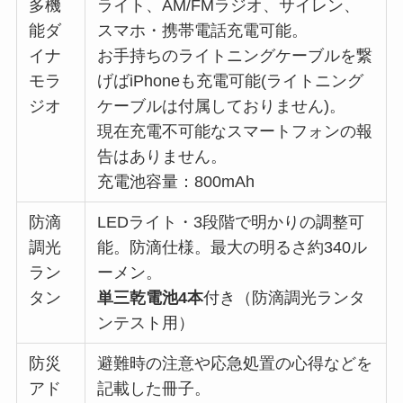
多機
ライト、AM/FMラジオ、サイレン、
能ダ
スマホ・携帯電話充電可能。
イナ
お手持ちのライトニングケーブルを繋
モラ
げばiPhoneも充電可能(ライトニング
ジオ
ケーブルは付属しておりません)。
現在充電不可能なスマートフォンの報
告はありません。
充電池容量：800mAh
防滴
LEDライト・3段階で明かりの調整可
調光
能。防滴仕様。最大の明るさ約340ル
ラン
ーメン。
タン
単三乾電池4本
付き（防滴調光ランタ
ンテスト用）
防災
避難時の注意や応急処置の心得などを
アド
記載した冊子。