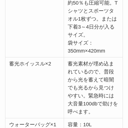
約50％も圧縮可能。T
シャツとスポーツタ
オル1枚ずつ。または
下着3～4日分が入る
サイズ。
袋サイズ：
350mm×420mm
蓄光ホイッスル×2
蓄光素材が埋め込ま
れているので、普段
から光を蓄えて暗闇
でも光るから見つけ
やすい。緊急時には
大音量100dbで助けを
呼べます。
ウォーターバッグ×1
容量：10L