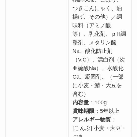
つきこんにゃく、油
揚げ、その他）／調
味料（アミノ酸
等）、乳化剤、ｐH調
整剤、メタリン酸
Na、酸化防止剤
（V.C）、漂白剤（次
亜硫酸Na）、水酸化
Ca、凝固剤、（一部
に小麦・鯖・大豆を
含む）
内容量
：100g
賞味期限
：5年以上
アレルギー物質
：
[こんぶ] 小麦・大豆・
ごま