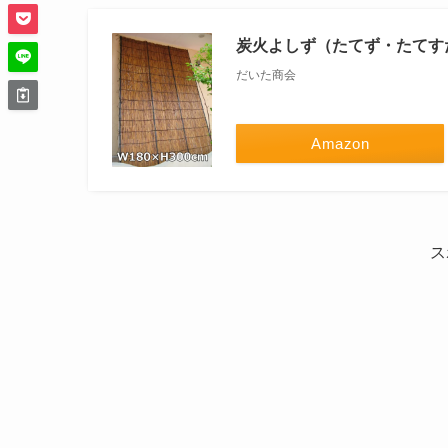
炭火よしず（たてず・たてすだれ）
だいた商会
Amazon
ス