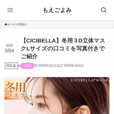
もえごよみ
ホーム
日用品
【CICIBELLA】冬用３D立体マス
2026
クLサイズの口コミを写真付きで
3/04
ご紹介
広告
2025年2月11日
2026年3月4日
日用品