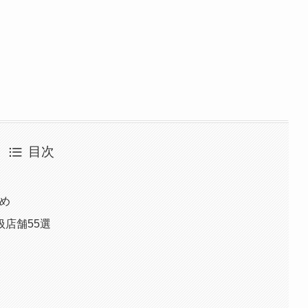
目次
とめ
店舗55選