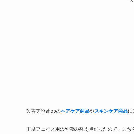
ス
改善美容shopの
ヘアケア商品
や
スキンケア商品
に
丁度フェイス用の乳液の替え時だったので、こちら