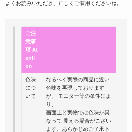
よくお読みいただき、正しくご着用くださいね。
ご注
意事
項 At
enti
on
色味
なるべく実際の商品に近い
につ
色味を再現しております
いて
が、 モニター等の条件によ
り、
画面上と実物では色味が異
なって 見える場合がござい
ます。あらかじめご了承下